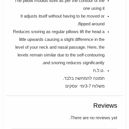
The pillow moulds itself as per the contour of the
one using it
It adjusts itself without having to be moved or
flipped around.
Reduces snoring as regular pillows lift the head a
little upwards causing a slight difference in the
level of your neck and nasal passage. Here, the
levels remain similar due to the self-contouring
and snoring reduces significantly.
.ט.ל.ח
תמונה להמחשה בלבד.
משלוח 3-7ימי עסקים
Reviews
There are no reviews yet.