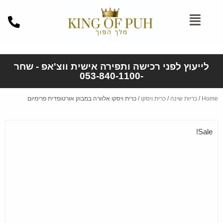
לייעוץ לפני רכישה ותפירה אישית ווצ'אפ - שחר
-053-840-1100
Home
/
כריות שינה
/
כרית ויסקו
/ כרית ויסקו אלוורה במבוק אורטופדית פרימיום
Sale!