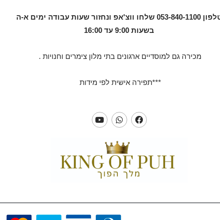
טלפון 053-840-1100 שלחו ווצ'אפ ונחזור שעות עבודה ימים א-ה
בשעות 9:00 עד 16:00
מכירה גם למוסדיים ארגונים בתי מלון צימרים וחנויות .
***תפירה אישית לפי מידות
Y
W
F
o
h
a
u
a
c
t
t
e
u
s
b
b
a
o
e
p
o
p
k