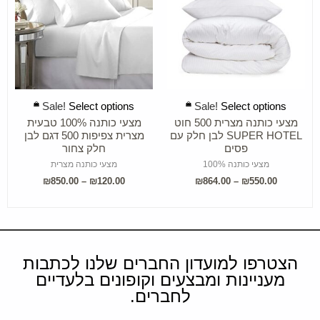
SELECT OPTIONS
SELECT OPTIONS
Sale!
Select options
Sale!
Select options
מצעי כותנה מצרית 500 חוט
מצעי כותנה 100% טבעית
SUPER HOTEL לבן חלק עם
מצרית צפיפות 500 דגם לבן
פסים
חלק צחור
מצעי כותנה 100%
מצעי כותנה מצרית
₪
850.00
–
₪
120.00
₪
864.00
–
₪
550.00
הצטרפו למועדון החברים שלנו לכתבות
מעניינות ומבצעים וקופונים בלעדיים
לחברים.