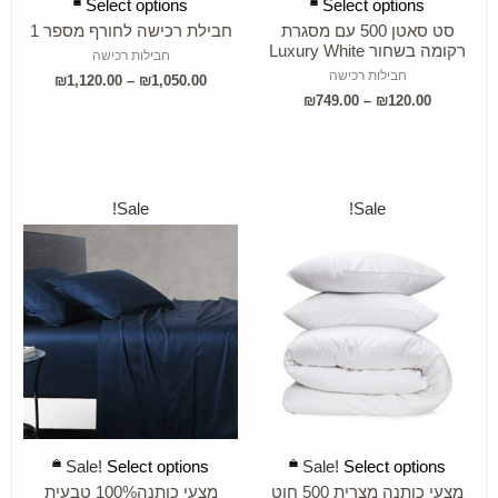
Select options
Select options
סט סאטן 500 עם מסגרת
חבילת רכישה לחורף מספר 1
רקומה בשחור Luxury White
חבילות רכישה
חבילות רכישה
₪
1,120.00
–
₪
1,050.00
₪
749.00
–
₪
120.00
Sale!
Sale!
SELECT OPTIONS
SELECT OPTIONS
Sale!
Select options
Sale!
Select options
מצעי כותנה מצרית 500 חוט
מצעי כותנה100% טבעית