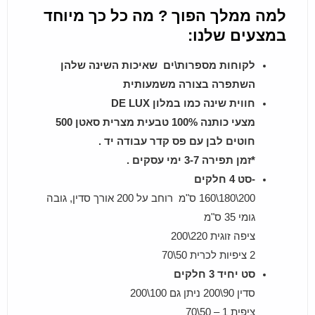
למה ממלך הפוך ? מה כל כך מיוחד
במצעים שלנו:
לקוחות מספרות\ים שאיכות השינה שלהן
השתפרה בצורה משמעותית
חווית שינה כמו במלון DE LUX
מצעי כותנה 100% טבעית מצרית סאטן 500
חוטים לבן עם פס קדר עבודה יד .
*זמן תפירה 3-7 ימי עסקים .
-סט 4 חלקים
200\180\160 ס"מ רוחב על 200 אורך סדין, גובה
גומי 35 ס"מ
ציפה זוגית 220\200
2 ציפיות לכרית 50\70
סט יחיד 3 חלקים
סדין 90\200 ניתן גם 100\200
ציפית 1 – 50\70