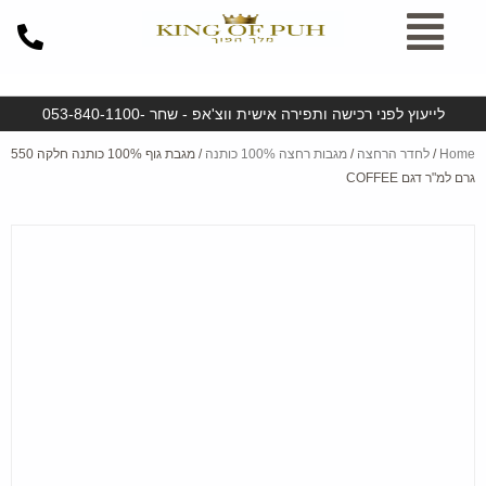
ילוג
תוכן
לייעוץ לפני רכישה ותפירה אישית ווצ'אפ - שחר -053-840-1100
Home
/
לחדר הרחצה
/
מגבות רחצה 100% כותנה
/ מגבת גוף 100% כותנה חלקה 550
גרם למ"ר דגם COFFEE