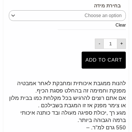
מגבת
בחירת מידה
גוף
100%
כותנה
חלקה
550
Clear
גרם
למ"ר
דגם
COFFEE
-
+
quantity
ADD TO CART
להנות ממגבת איכותית ומחבקת לאחר אמבטיה
מפנקת וחמימה זה בהחלט פסגת הכיף.
אם אתם רוצים להרגיש בכל מקלחת כמו בבית מלון
או צימר מפנק אז זו המגבת בשבילכם .
מגע רך ,יכולת ספיגה מעולה ובד כותנה איכותי
ברמה הגבוהה ביותר.
550 גרם למ"ר. –