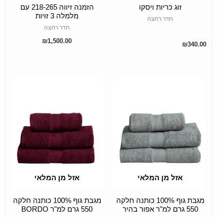
זוג כריות ויסקו
הזמנה זיווה 218-265 עם
מלמלה 3 זויות
חדר רחצה
חדר רחצה
₪
1,500.00
₪
340.00
This
This
roduct
product
has
has
ltiple
multiple
iants.
variants.
The
The
ptions
options
may
may
אזל מן המלאי
אזל מן המלאי
SELECT OPTIONS
SELECT OPTIONS
be
be
מגבת גוף 100% כותנה חלקה
מגבת גוף 100% כותנה חלקה
hosen
chosen
550 גרם למ"ר אפור בהיר
550 גרם למ"ר BORDO
on
on