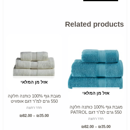
Related products
This
This
roduct
product
has
has
ltiple
multiple
iants.
variants.
The
The
אזל מן המלאי
SELECT OPTIONS
ptions
options
may
may
אזל מן המלאי
SELECT OPTIONS
מגבת גוף 100% כותנה חלקה
be
be
550 גרם למ"ר דגם אופוויט
מגבת גוף 100% כותנה חלקה
חדר רחצה
hosen
chosen
550 גרם למ"ר דגם PATROL
₪
82.00
–
₪
35.00
on
on
חדר רחצה
the
the
₪
82.00
–
₪
35.00