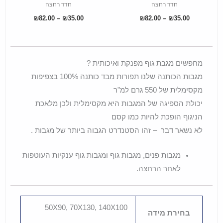
חדר רחצה
חדר רחצה
the
the
₪
82.00
–
₪
35.00
₪
82.00
–
₪
35.00
roduct
product
page
page
מחפשים מגבת גוף מפנקת ואיכותית ?
מגבות הכותנה שלנו תפורות מבד כותנה 100% בצפיפות
מקסימלית של 550 גרם למ"ר
יכולת הספיגה של המגבות היא מקסימלית ולכן מלאכת
הניגוף הופכת להיות כמו קסם
לא נשאר דבר – זהו הסטנדרט הגבוה ביותר של מגבות .
מגבות פנים, מגבות גוף ומגבות גוף ענקיות העוטפות
לאחר הרחצה.
50X90, 70X130, 140X100
בחירת מידה