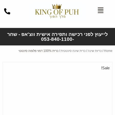
לייעוץ לפני רכישה ותפירה אישית ווצ'אפ - שחר
-053-840-1100
Home
/
כריות שינה
/
כרית שינה סינטטית
/ כרית 100% דמוי פלומה סינטטי
Sale!