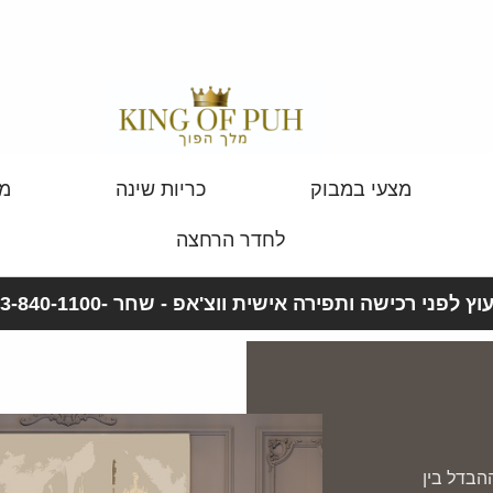
מצעי במבוק
כריות שינה
מצ
לחדר הרחצה
וץ לפני רכישה ותפירה אישית ווצ'אפ - שחר -053-840-1100
הבדל בין