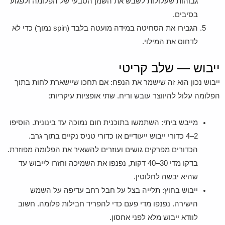
גבוהות שעלולות לשבש את השמן הטבעי של הפלומה ולפגוע
בסיבים.
הגבירו את הסחיטה במידה מועטה בלבד (spin נמוך) כדי לא
לדחוס את המילוי.
ייבוש — שלב קריטי
ייבוש נכון הוא זה שישמר את הנפח: אם תחכו שיישארת לחות בתוך
הפלומה עלול להיווצר עובש וריח. שתי אופציות עיקריות:
מייבש ביתי: השתמשו בתוכנית חום נמוכה עד בינונית. הוסיפו
2–4 כדורי ייבוש ייעודיים או כדורי טניס נקיים בתוך גרב.
הכדורים מפרקים גושים ועוזרים להשאיר את הפלומה מפוזרת.
בדקו מדי 30–40 דקות, נפנפו את השמיכה וחזרו לייבוש עד
שהיא יבשה לחלוטין.
ייבוש בחוץ: תלייה בצל על חבל רחב עדיפה על השמש
הישירה. נפנפו מדי פעם כדי להפריד חבילות פלומה. חשוב
לוודא ייבוש מלא לפני אחסון.