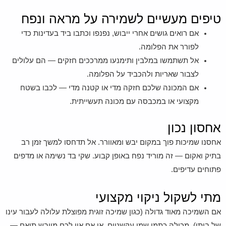
טיפים מעשיים לשמירה על מראה ונפח
אם רואים גושים אחרי ייבוש, נפנפו וכתבו ביד בעדינות כדי
לפורר את הפלומה.
אל תשתמשו במלבין ותימנעו ממרככים חזקים — הם עלולים
לצבור שאריות ולהכביד על הפלומה.
אם המכונה שלכם חזקה מדי או קטנה מדי — לכבו בשטח
מקצועי או במכבסה עם מכונה תעשייתית.
אחסון נכון
אחסנו שמיכות פוך במקום יבש ומאוורר. אל תדחסו למשך זמן רב
בתיק ואקום — זה מוריד נפח באופן קבוע. שקי בד נשימה או מדפים
פתוחים עדיפים.
מתי לשקול ניקוי מקצועי
אם השמיכה מאוד גדולה (כגון שמיכה זוגית מפוצלת עלולה לעבור עינו
של ביתי), מכילה כתמי שמן עקשניים, או אם אין לכם מייבש תואם —