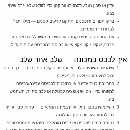
עדין או סבון נוזלי, ודגמו באזור קטן כדי לוודא שלא יגרם שינוי
צבע.
בדקו תפרים ורוכסנים ותתקנו קרעים קטנים — מילוי יכול
לברוח דרך פתחים.
אם המכונה הביתית קטנה או שיש בה משוכלל עם אגיטטור
מרכזי, שקלו ניקוי מקצועי או כביסה במכבסה עם תוף גדול.
איך לכבס במכונה — שלב אחר שלב
שימו את השמיכה לבד או עם פריט קל נוסף בלבד — כך התוף
יכול לנוע חופשי ולשטוף ביעילות.
בחרו בתוכנית עדינה או בתוכנית לכביסה עדינה/כביסה
למשהו עדין. אם יש אופציה לבטלה או לכביסת יד, השתמשו
בה.
השתמשו בסבון נוזלי עדין במינון המתאים — פחות סבון עדיף
כדי למנוע שאריות בתוך הפלומה.
כביסה במים פושרים או קרים מומלצת; הימנעו מטמפרטורות