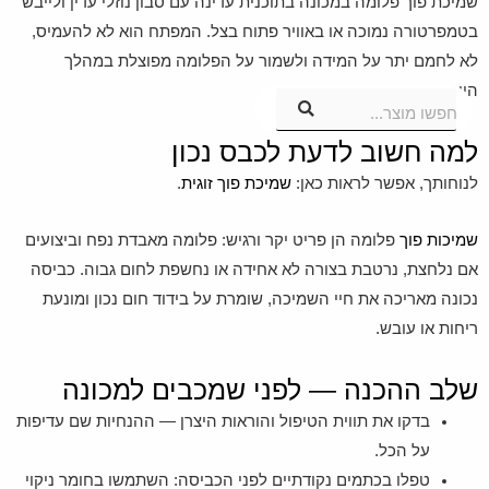
שמיכת פוך פלומה במכונה בתוכנית עדינה עם סבון נוזלי עדין ולייבש
בטמפרטורה נמוכה או באוויר פתוח בצל. המפתח הוא לא להעמיס,
לא לחמם יתר על המידה ולשמור על הפלומה מפוצלת במהלך
הייבוש.
חפשו מוצר...
למה חשוב לדעת לכבס נכון
לנוחותך, אפשר לראות כאן:
שמיכת פוך זוגית
.
שמיכות פוך
פלומה הן פריט יקר ורגיש: פלומה מאבדת נפח וביצועים
אם נלחצת, נרטבת בצורה לא אחידה או נחשפת לחום גבוה. כביסה
נכונה מאריכה את חיי השמיכה, שומרת על בידוד חום נכון ומונעת
ריחות או עובש.
שלב ההכנה — לפני שמכבים למכונה
בדקו את תווית הטיפול והוראות היצרן — ההנחיות שם עדיפות
על הכל.
טפלו בכתמים נקודתיים לפני הכביסה: השתמשו בחומר ניקוי