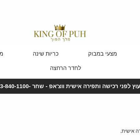
מצעי במבוק
כריות שינה
מצ
לחדר הרחצה
וץ לפני רכישה ותפירה אישית ווצ'אפ - שחר -053-840-1100