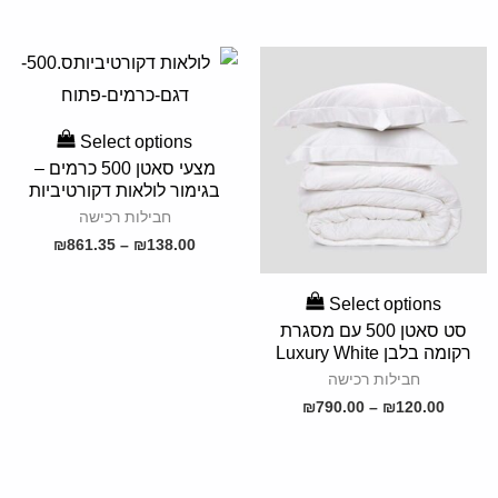
SELECT
Select options
OPTIONS
מצעי סאטן 500 כרמים –
בגימור לולאות דקורטיביות
חבילות רכישה
₪
861.35
–
₪
138.00
SELECT
Select options
OPTIONS
סט סאטן 500 עם מסגרת
רקומה בלבן Luxury White
חבילות רכישה
₪
790.00
–
₪
120.00