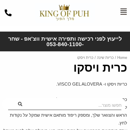
לייעוץ לפני רכישה ותפירה אישית ווצ'אפ - שחר
-053-840-1100
Home
/
כריות שינה
/ כרית ויסקו
כרית ויסקו
כריות ויסקו ו- VISCO GEL ALOVERA.
כרית ויסקו, עשויה מקצף זיכרון ויסקו אלסטי, מציעה נוחות ותמיכה
חפשו מוצר...
ללא תחרות לשנת לילה נינוחה. החומר הייחודי שלו מתאר את צורת
הראש והצוואר שלך, ומספק ריפוד מותאם אישית שמקל על נקודות
לחץ.