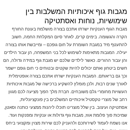
מגבות גוף איכותיות המשלבות בין
שימושיות, נוחות ואסתטיקה
מגבות הגוף הענקיות ישרתו אתכם בצורה מושלמת בעונת החורף
הקרה והגשומה. בימים קרים, לאחר סיום המקלחת החמה, חשוב
להתעטף מיד במגבת השומרת על חום גופכם – ומייבשת אותו בצורה
יעילה. המגבות מתאימות לשימוש לכל בני המשפחה, הן עבור הילדים
והן עבור ההורים. כאשר לילדים שלכם יש מגבת גוף במידה גדולה, הם
חשים ביטחון ואתם יכולים להיות שקטים ובטוחים כי חום גופם יישמר
וכך גם בריאותם. המגבות הענקיות ישרתו אתכם בצורה אופטימלית
לאורך שנים רבות, ולכן מומלץ להשקיע ברכישה של מגבות איכותיות
העשויות מחומרי גלם משובחים. חברת מלך הפוך מציעה לכם מגוון
רחב של מוצרי טקסטיל איכותיים המשלבים בין פונקציונליות,
אסתטיקה ועיצוב. בין שלל מוצרינו תוכלו ליהנות ממצעי כותנה וסאטן,
שמיכות פוך פלומת אווז, מגבות גוף גדולות או ענקיות ומפנקות ועוד.
אנו נשמח לעמוד לשירותכם ולהעניק לכם שירות מצוין ומקצועי ביחס