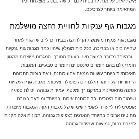
אישי. זאת, על מנת להבטיח לכם רכישה נבונה, מוצלחת וכזו
המתאימה ביותר לצרכיכם.
מגבות גוף ענקיות לחוויית רחצה מושלמת
מגבת גוף ענקית משמשת הן לרחצה בבית וכן לייבוש הגוף לאחר
שחייה בים או בבריכה. בכל בית מומלץ שיהיו כמה מגבות גוף ענקיות
– ובמיוחד מדובר במוצר חיוני בעונת החורף. המגבות מיוצרות ממגוון
חומרי גלם בהם חומרים סינטטיים וחומרים טבעיים. המגבות
האיכותיות ביותר עשויות ממאה אחוז כותנה, וזאת בזכות התכונות
הייחודיות של חומר הגלם הכה פופולרי ואיכותי. מגבות גוף העשויות
כותנה מתאפיינות במרקם רך ומלטף, עמידות גבוהה ויכולת ספיגה
ושימור חום מיטבית. בד הכותנה איכותי במיוחד ומותאם בצורה
אופטימלית לייעודו ולאופי השימוש של מגבות הגוף. המגבות מיוצרות
מחוטים ארוכים במיוחד הנארגים בצפיפות גבוהה. תכונות אלה מקנות
למגבת רכות, גמישות ועמידות גבוהה.