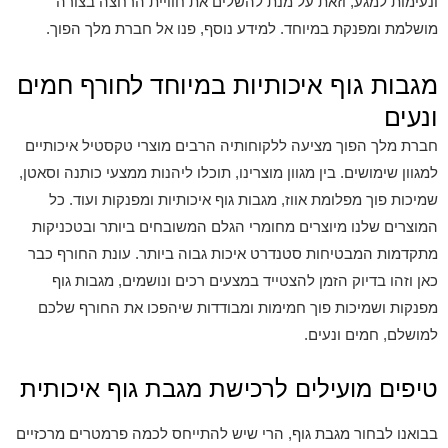
ונעימות למגע, וזאת על מנת להשלים את חוויית הרחצה בצורה
מושלמת ומפנקת במיוחד. למידע נוסף, פנו אל חברת מלך הפוך.
מגבות גוף איכותיות במיוחד לחורף חמים
ונעים
חברת מלך הפוך מציעה ללקוחותיה הרבים מוצרי טקסטיל איכותיים
למגוון שימושים. בין מגוון מוצרינו, תוכלו ליהנות ממצעי כותנה וסאטן,
שמיכות פוך מפלומת אווז, מגבות גוף איכותיות ומפנקות ועוד. כל
המוצרים שלנו מיוצרים מחומרי הגלם המשובחים ביותר ובטכניקות
מתקדמות המבטיחות סטנדרט איכות גבוה ביותר. עונת החורף כבר
כאן וזהו בדיוק הזמן להצטייד במצעים רכים ונושמים, מגבות גוף
מפנקות ושמיכות פוך חמימות ומבודדות שיהפכו את החורף שלכם
למושלם, חמים ונעים.
טיפים מועילים לרכישת מגבת גוף איכותית
בבואנו לבחור מגבת גוף, הרי שיש להתייחס לכמה פרמטרים מרכזיים