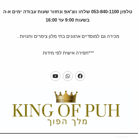
טלפון 053-840-1100 שלחו ווצ'אפ ונחזור שעות עבודה ימים א-ה
בשעות 9:00 עד 16:00
מכירה גם למוסדיים ארגונים בתי מלון צימרים וחנויות .
***תפירה אישית לפי מידות
Y
W
F
o
h
a
u
a
c
t
t
e
u
s
b
b
a
o
e
p
o
p
k