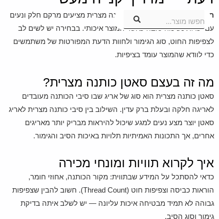
תשובה מהירה:
מצעי סאטן כותנה מצרית מציעים מרקם חלק ונעים
חפשו מוצר...
עם יכולת נשימה טובה כאשר המוצר איכותי. בבחירה יש לשים לב
לצפיפות החוט, סוג הגימור ולחוות הדעת המפורטות של משתמשים
כדי לוודא שהמוצר עומד בציפיות.
מה זה בעצם סאטן כותנה מצרית?
סאטן כותנה מצרית הוא סוג של אריג שבו סיבי הכותנה מעובדים
לאריגה חלקה ובעלת ברק עדין. השילוב בין סיבי כותנה מצרית לאריג
סאטן יוצר מצע נעים למגע שיכול להיראות מבריק יותר מאריגים
אחרים, אך התכונות האמיתיות תלויות באיכות הסיב והגימור.
איך לקרוא תוויות ומונחי מכירה
כדאי להסתכל על המידע שבתווית: מקור הכותנה, אחוזי חומר,
הוראות כביסה וצפיפות חוט (Thread Count). חשוב להבין שצפיפות
גבוהה לא תמיד מבטיחה איכות עליונה — יש לשלב איתה בדיקת
גימור וסוג הסיב.