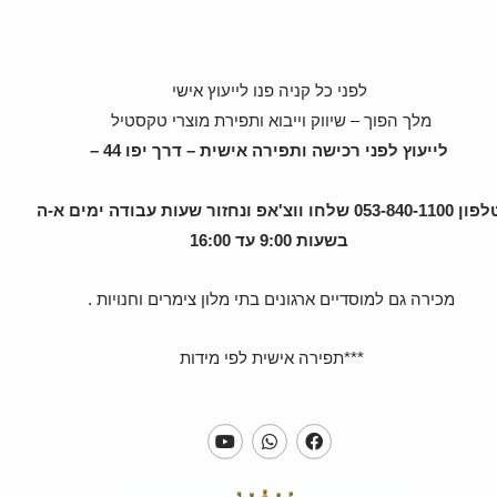
לפני כל קניה פנו לייעוץ אישי
מלך הפוך – שיווק וייבוא ותפירת מוצרי טקסטיל
לייעוץ לפני רכישה ותפירה אישית – דרך יפו 44 –
טלפון 053-840-1100 שלחו ווצ'אפ ונחזור שעות עבודה ימים א-ה
בשעות 9:00 עד 16:00
מכירה גם למוסדיים ארגונים בתי מלון צימרים וחנויות .
***תפירה אישית לפי מידות
Y
W
F
o
h
a
u
a
c
t
t
e