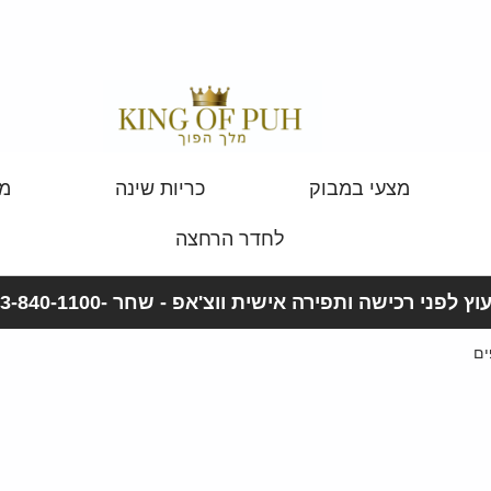
מצעי במבוק
כריות שינה
מצ
לחדר הרחצה
וץ לפני רכישה ותפירה אישית ווצ'אפ - שחר -053-840-1100